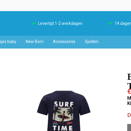
Levertijd 1-2 werkdagen
14 dagen
sjes baby
New Born
Accessoires
Spellen
€
M
K
D