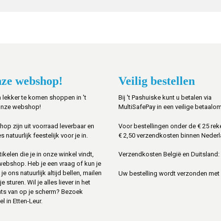
ze webshop!
Veilig bestellen
 lekker te komen shoppen in 't
Bij 't Pashuiske kunt u betalen via
onze webshop!
MultiSafePay in een veilige betaalo
shop zijn uit voorraad leverbaar en
Voor bestellingen onder de € 25 rek
s natuurlijk feestelijk voor je in.
€ 2,50 verzendkosten binnen Nederl
ikelen die je in onze winkel vindt,
Verzendkosten België en Duitsland: 
 webshop. Heb je een vraag of kun je
je ons natuurlijk altijd bellen, mailen
Uw bestelling wordt verzonden met
sturen. Wil je alles liever in het
ats van op je scherm? Bezoek
l in Etten-Leur.