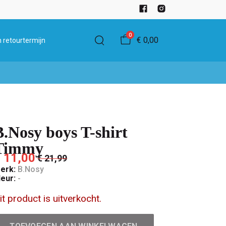
0
€ 0,00
 retourtermijn
B.Nosy boys T-shirt
Timmy
 11,00
€ 21,99
erk:
B.Nosy
leur:
-
it product is uitverkocht.