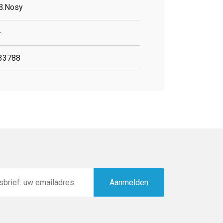
B.Nosy
-
33788
Aanmelden