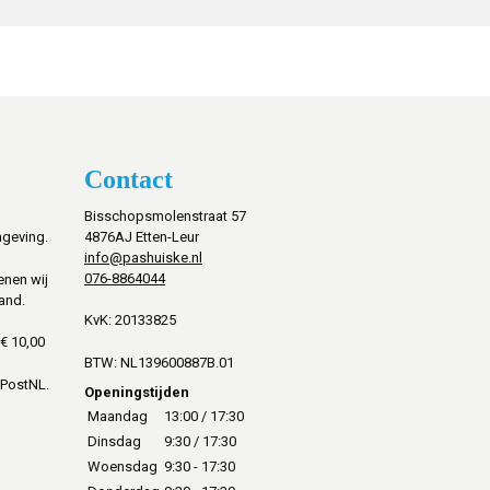
Contact
Bisschopsmolenstraat 57
mgeving.
4876AJ Etten-Leur
info@pashuiske.nl
076-8864044
enen wij
and.
KvK: 20133825
€ 10,00
BTW: NL139600887B.01
 PostNL.
Openingstijden
Maandag
13:00 / 17:30
Dinsdag
9:30 / 17:30
Woensdag
9:30 - 17:30