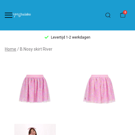
0
Levertijd 1-2 werkdagen
B.Nosy
Home
B.Nosy skirt River
skirt
River
-
't
Pashuiske