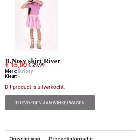
B.Nosy skirt River
€ 15,00
€ 29,99
Merk:
B.Nosy
Kleur:
-
Dit product is uitverkocht.
TOEVOEGEN AAN WINKELWAGEN
Omschrijving
Productinformatie