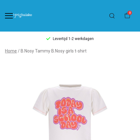
0
Levertijd 1-2 werkdagen
B.Nosy
Home
B.Nosy Tammy B.Nosy girls t-shirt
Tammy
B.Nosy
girls
t-
shirt
-