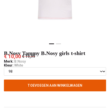
't
Pashuiske
B.Nosy Tammy B.Nosy girls t-shirt
€ 10,00
€ 19,99
Merk:
B.Nosy
Kleur:
White
TOEVOEGEN AAN WINKELWAGEN