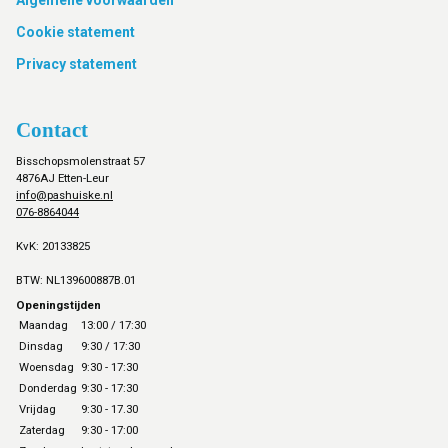
Footer
Cookie statement
Privacy statement
Contact
Bisschopsmolenstraat 57
4876AJ Etten-Leur
info@pashuiske.nl
076-8864044
KvK: 20133825
BTW: NL139600887B.01
Openingstijden
Maandag
13:00 / 17:30
Dinsdag
9:30 / 17:30
Woensdag
9:30 - 17:30
Donderdag
9:30 - 17:30
Vrijdag
9:30 - 17.30
Zaterdag
9:30 - 17:00