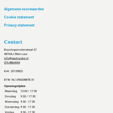
Footer
Algemene voorwaarden
Cookie statement
Privacy statement
Contact
Bisschopsmolenstraat 57
4876AJ Etten-Leur
info@pashuiske.nl
076-8864044
KvK: 20133825
BTW: NL139600887B.01
Openingstijden
Maandag
13:00 / 17:30
Dinsdag
9:30 / 17:30
Woensdag
9:30 - 17:30
Donderdag
9:30 - 17:30
Vrijdag
9:30 - 17.30