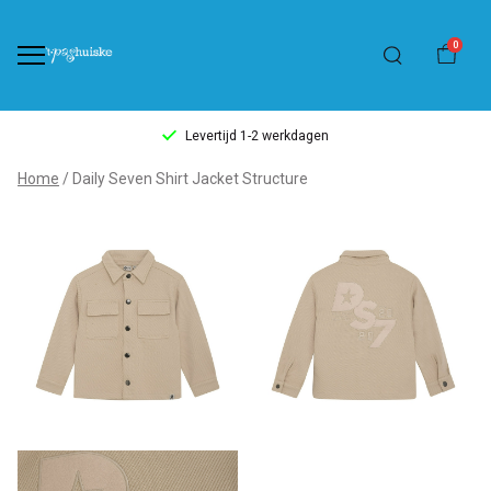
0
Levertijd 1-2 werkdagen
Daily
Home
Daily Seven Shirt Jacket Structure
Seven
Shirt
Jacket
Structure
-
't