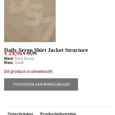
Pashuiske
Daily Seven Shirt Jacket Structure
€ 24,98
€ 49,95
Merk:
Daily Seven
Kleur:
Sand
Dit product is uitverkocht.
TOEVOEGEN AAN WINKELWAGEN
Omschrijving
Productinformatie