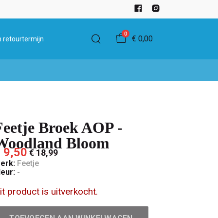
0
€ 0,00
 retourtermijn
Feetje Broek AOP -
Woodland Bloom
 9,50
€ 18,99
erk:
Feetje
leur:
-
it product is uitverkocht.