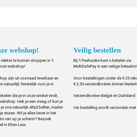
ze webshop!
Veilig bestellen
 lekker te komen shoppen in 't
Bij 't Pashuiske kunt u betalen via
onze webshop!
MultiSafePay in een veilige betaalo
shop zijn uit voorraad leverbaar en
Voor bestellingen onder de € 25 rek
s natuurlijk feestelijk voor je in.
€ 2,50 verzendkosten binnen Nederl
ikelen die je in onze winkel vindt,
Verzendkosten België en Duitsland: 
 webshop. Heb je een vraag of kun je
je ons natuurlijk altijd bellen, mailen
Uw bestelling wordt verzonden met
sturen. Wil je alles liever in het
ats van op je scherm? Bezoek
l in Etten-Leur.