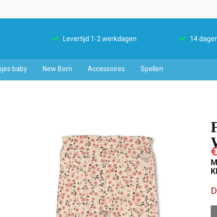
Levertijd 1-2 werkdagen
14 dagen
sjes baby
New Born
Accessoires
Spellen
€
M
K
D