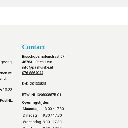
Contact
Bisschopsmolenstraat 57
mgeving.
4876AJ Etten-Leur
info@pashuiske.nl
076-8864044
enen wij
and.
KvK: 20133825
€ 10,00
BTW: NL139600887B.01
 PostNL.
Openingstijden
Maandag
13:00 / 17:30
Dinsdag
9:30 / 17:30
Woensdag
9:30 - 17:30