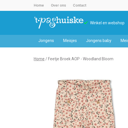
Home
Over ons
Contact
Winkel en webshop
Jongens
Meisjes
Jongens baby
Mei
Feetje
Home
Feetje Broek AOP - Woodland Bloom
Broek
AOP
-
Woodland
Bloom