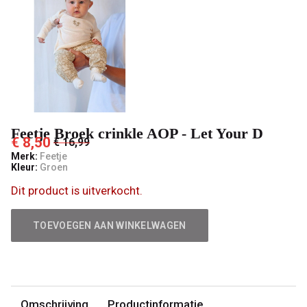
D
-
't
Pashuiske
Feetje Broek crinkle AOP - Let Your D
€ 8,50
€ 16,99
Merk:
Feetje
Kleur:
Groen
Dit product is uitverkocht.
TOEVOEGEN AAN WINKELWAGEN
Omschrijving
Productinformatie