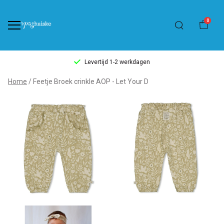
0
Levertijd 1-2 werkdagen
Feetje
Home
Feetje Broek crinkle AOP - Let Your D
Broek
crinkle
AOP
-
Let
Your