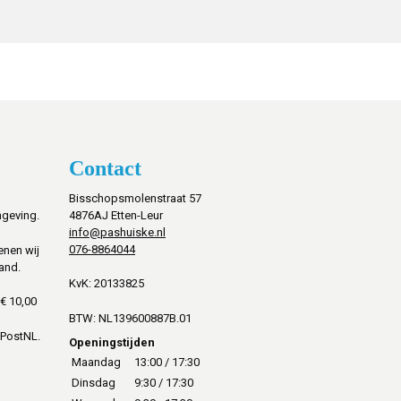
Contact
Bisschopsmolenstraat 57
mgeving.
4876AJ Etten-Leur
info@pashuiske.nl
076-8864044
enen wij
and.
KvK: 20133825
€ 10,00
BTW: NL139600887B.01
 PostNL.
Openingstijden
Maandag
13:00 / 17:30
Dinsdag
9:30 / 17:30