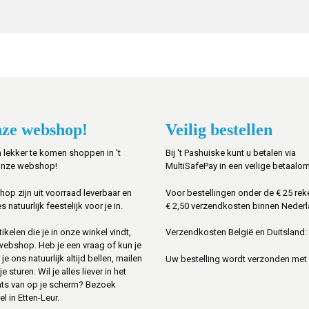
ze webshop!
Veilig bestellen
 lekker te komen shoppen in 't
Bij 't Pashuiske kunt u betalen via
onze webshop!
MultiSafePay in een veilige betaalo
shop zijn uit voorraad leverbaar en
Voor bestellingen onder de € 25 rek
s natuurlijk feestelijk voor je in.
€ 2,50 verzendkosten binnen Nederl
ikelen die je in onze winkel vindt,
Verzendkosten België en Duitsland: 
 webshop. Heb je een vraag of kun je
je ons natuurlijk altijd bellen, mailen
Uw bestelling wordt verzonden met
sturen. Wil je alles liever in het
ats van op je scherm? Bezoek
l in Etten-Leur.