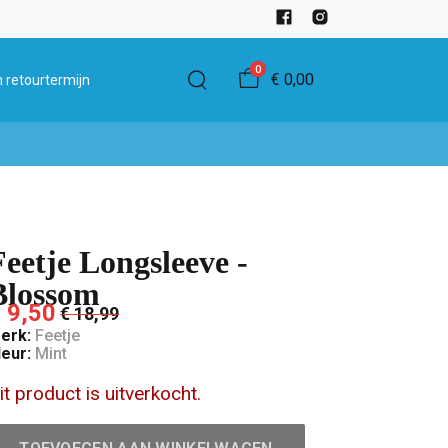
0
€ 0,00
 retourtermijn
Feetje Longsleeve -
Blossom
 9,50
€ 18,99
erk:
Feetje
leur:
Mint
it product is uitverkocht.