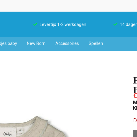
Levertijd 1-2 werkdagen
14 dagen
sjes baby
New Born
Accessoires
Spellen
€
M
K
D