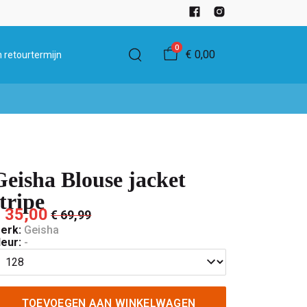
0
€ 0,00
 retourtermijn
Geisha Blouse jacket
stripe
 35,00
€ 69,99
erk:
Geisha
leur:
-
TOEVOEGEN AAN WINKELWAGEN