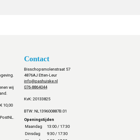
Contact
Bisschopsmolenstraat 57
mgeving.
4876AJ Etten-Leur
info@pashuiske.nl
076-8864044
enen wij
and.
KvK: 20133825
€ 10,00
BTW: NL139600887B.01
 PostNL.
Openingstijden
Maandag
13:00 / 17:30
Dinsdag
9:30 / 17:30