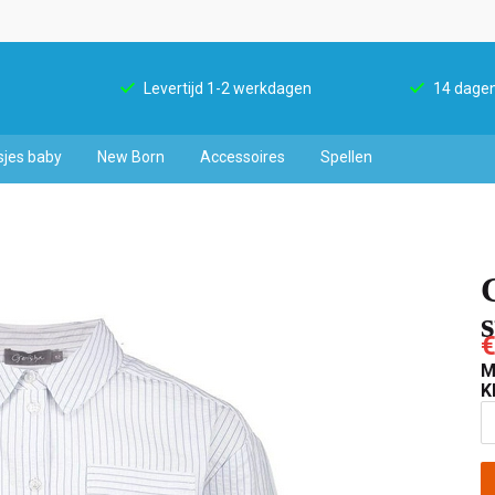
Levertijd 1-2 werkdagen
14 dagen
sjes baby
New Born
Accessoires
Spellen
€
M
K