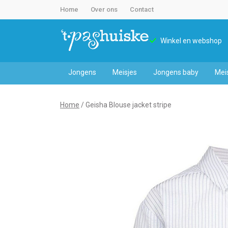
Home
Over ons
Contact
Winkel en webshop
Jongens
Meisjes
Jongens baby
Mei
Geisha
Home
Geisha Blouse jacket stripe
Blouse
jacket
stripe
-
't