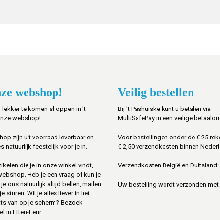
ze webshop!
Veilig bestellen
 lekker te komen shoppen in 't
Bij 't Pashuiske kunt u betalen via
onze webshop!
MultiSafePay in een veilige betaalo
shop zijn uit voorraad leverbaar en
Voor bestellingen onder de € 25 rek
s natuurlijk feestelijk voor je in.
€ 2,50 verzendkosten binnen Nederl
ikelen die je in onze winkel vindt,
Verzendkosten België en Duitsland: 
 webshop. Heb je een vraag of kun je
je ons natuurlijk altijd bellen, mailen
Uw bestelling wordt verzonden met
sturen. Wil je alles liever in het
ats van op je scherm? Bezoek
l in Etten-Leur.