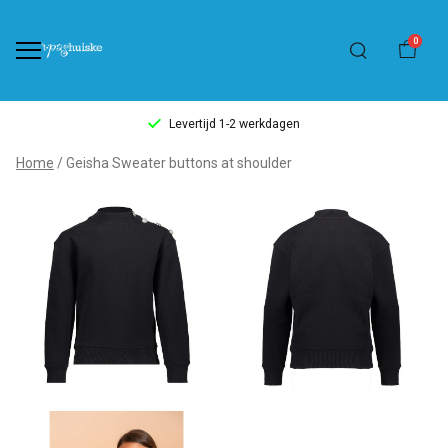
0
Levertijd 1-2 werkdagen
Geisha
Home
Geisha Sweater buttons at shoulder
Sweater
buttons
at
shoulder
-
't