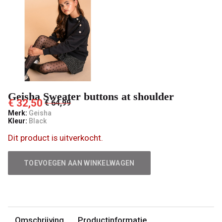
Pashuiske
Geisha Sweater buttons at shoulder
€ 32,50
€ 64,99
Merk:
Geisha
Kleur:
Black
Dit product is uitverkocht.
TOEVOEGEN AAN WINKELWAGEN
Omschrijving
Productinformatie