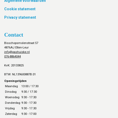
Footer
Algemene voorwaarden
Cookie statement
Privacy statement
Contact
Bisschopsmolenstraat 57
4876AJ Etten-Leur
info@pashuiske.nl
076-8864044
KvK: 20133825
BTW: NL139600887B.01
Openingstijden
Maandag
13:00 / 17:30
Dinsdag
9:30 / 17:30
Woensdag
9:30 - 17:30
Donderdag
9:30 - 17:30
Vrijdag
9:30 - 17.30
Zaterdag
9:30 - 17:00