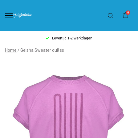
0
Levertijd 1-2 werkdagen
Geisha
Home
Geisha Sweater oui! ss
Sweater
oui!
ss
-
't
Pashuiske