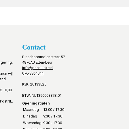
Contact
Bisschopsmolenstraat 57
mgeving.
4876AJ Etten-Leur
info@pashuiske.nl
076-8864044
enen wij
and.
KvK: 20133825
€ 10,00
BTW: NL139600887B.01
 PostNL.
Openingstijden
Maandag
13:00 / 17:30
Dinsdag
9:30 / 17:30
Woensdag
9:30 - 17:30