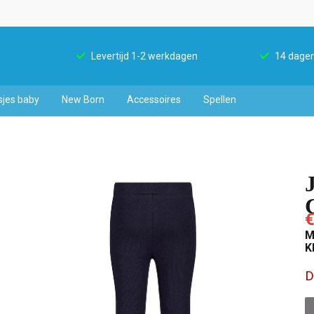
Levertijd 1-2 werkdagen
14 dagen
sjes baby
New Born
Accessoires
Spellen
€
M
K
D