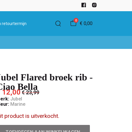
0
€ 0,00
 retourtermijn
Jubel Flared broek rib -
Ciao Bella
 12,00
€ 23,99
erk:
Jubel
leur:
Marine
it product is uitverkocht.