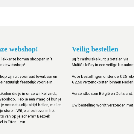
ze webshop!
Veilig bestellen
 lekker te komen shoppen in 't
Bij 't Pashuiske kunt u betalen via
onze webshop!
MultiSafePay in een veilige betaalo
shop zijn uit voorraad leverbaar en
Voor bestellingen onder de € 25 rek
s natuurlijk feestelijk voor je in.
€ 2,50 verzendkosten binnen Nederl
ikelen die je in onze winkel vindt,
Verzendkosten België en Duitsland: 
 webshop. Heb je een vraag of kun je
je ons natuurlijk altijd bellen, mailen
Uw bestelling wordt verzonden met
sturen. Wil je alles liever in het
ats van op je scherm? Bezoek
l in Etten-Leur.