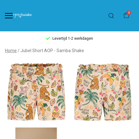
0
Levertijd 1-2 werkdagen
Jubel
Home
Jubel Short AOP - Samba Shake
Short
AOP
-
Samba
Shake
-