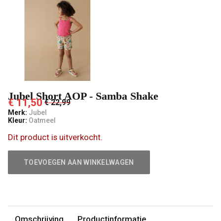
't
Pashuiske
Jubel Short AOP - Samba Shake
€ 11,50
€ 22,99
Merk:
Jubel
Kleur:
Oatmeel
Dit product is uitverkocht.
TOEVOEGEN AAN WINKELWAGEN
Omschrijving
Productinformatie