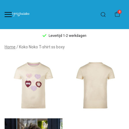
0
Levertijd 1-2 werkdagen
Koko
Home
Koko Noko T-shirt ss boxy
Noko
T-
shirt
ss
boxy
-