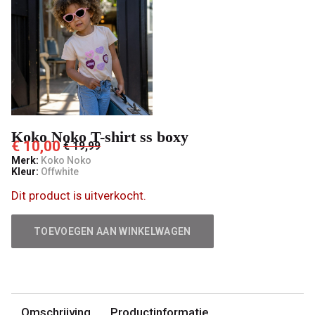
't
Pashuiske
Koko Noko T-shirt ss boxy
€ 10,00
€ 19,99
Merk:
Koko Noko
Kleur:
Offwhite
Dit product is uitverkocht.
TOEVOEGEN AAN WINKELWAGEN
Omschrijving
Productinformatie