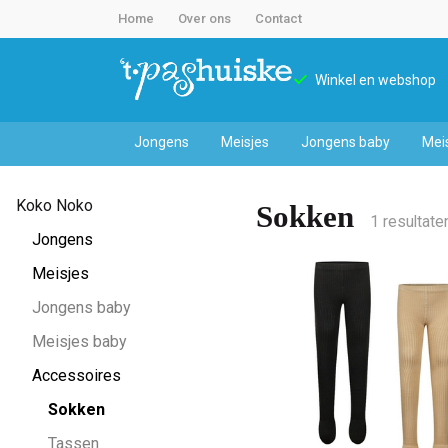
Home
Over ons
Contact
Winkel en webshop
Jongens
Meisjes
Jongens baby
Mei
Sokken
Koko Noko
Sokken
-
1 resultate
Jongens
't
Meisjes
Jongens baby
Pashuiske
Meisjes baby
Accessoires
Sokken
Tassen