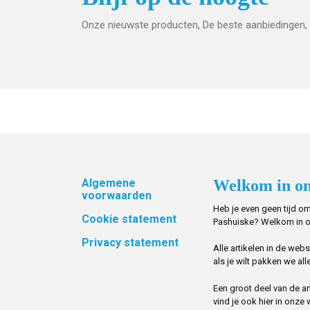
Onze nieuwste producten, De beste aanbiedingen, 
Footer
Algemene
Welkom in on
voorwaarden
Heb je even geen tijd om
Cookie statement
Pashuiske? Welkom in 
Privacy statement
Alle artikelen in de web
als je wilt pakken we alle
Een groot deel van de art
vind je ook hier in onze