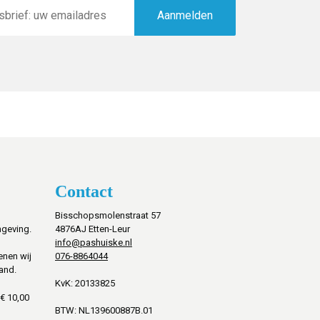
Aanmelden
Contact
Bisschopsmolenstraat 57
mgeving.
4876AJ Etten-Leur
info@pashuiske.nl
076-8864044
enen wij
and.
KvK: 20133825
€ 10,00
BTW: NL139600887B.01