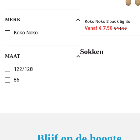
MERK
Koko Noko 2 pack tights
Kies een Merk om op te filteren
Vanaf € 7,50
€ 14,99
Koko Noko
Sokken
MAAT
Kies een Maat om op te filteren
122/128
86
Blijf op de hoogte