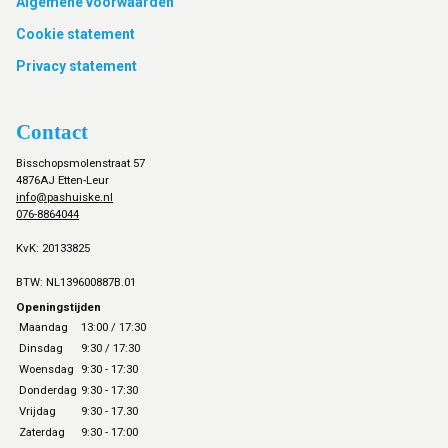
Footer
Algemene voorwaarden
Cookie statement
Privacy statement
Contact
Bisschopsmolenstraat 57
4876AJ Etten-Leur
info@pashuiske.nl
076-8864044
KvK: 20133825
BTW: NL139600887B.01
Openingstijden
Maandag
13:00 / 17:30
Dinsdag
9:30 / 17:30
Woensdag
9:30 - 17:30
Donderdag
9:30 - 17:30
Vrijdag
9:30 - 17.30
Zaterdag
9:30 - 17:00