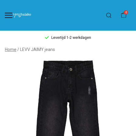
0
Levertijd 1-2 werkdagen
LEVV
Home
LEVV JAIMY jeans
JAIMY
jeans
-
't
Pashuiske