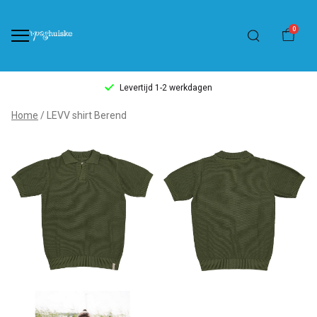
0
Levertijd 1-2 werkdagen
LEVV
Home
LEVV shirt Berend
shirt
Berend
-
't
Pashuiske