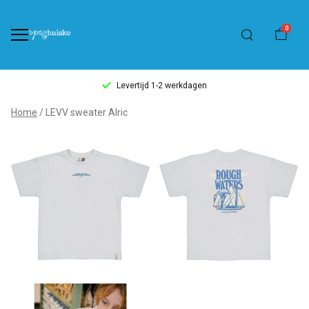
0
Levertijd 1-2 werkdagen
LEVV
Home
LEVV sweater Alric
sweater
Alric
-
't
Pashuiske