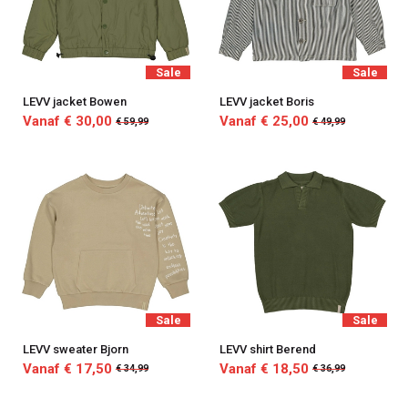
Sale
Sale
LEVV jacket Bowen
LEVV jacket Boris
Vanaf € 30,00
Vanaf € 25,00
€ 59,99
€ 49,99
Sale
Sale
LEVV sweater Bjorn
LEVV shirt Berend
Vanaf € 17,50
Vanaf € 18,50
€ 34,99
€ 36,99