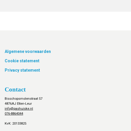
Footer
Algemene voorwaarden
Cookie statement
Privacy statement
Contact
Bisschopsmolenstraat 57
4876AJ Etten-Leur
info@pashuiske.nl
076-8864044
KvK: 20133825