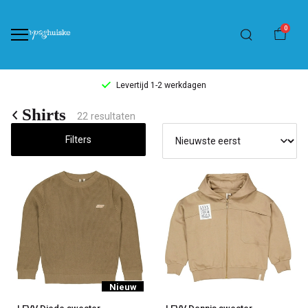
0
Levertijd 1-2 werkdagen
Shirts
Shirts
22 resultaten
-
Filters
't
Pashuiske
Nieuw