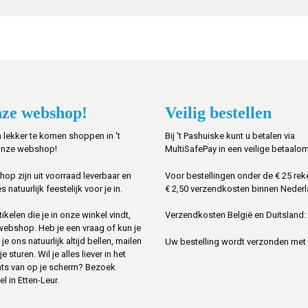
ze webshop!
Veilig bestellen
 lekker te komen shoppen in 't
Bij 't Pashuiske kunt u betalen via
onze webshop!
MultiSafePay in een veilige betaalo
shop zijn uit voorraad leverbaar en
Voor bestellingen onder de € 25 rek
s natuurlijk feestelijk voor je in.
€ 2,50 verzendkosten binnen Nederl
ikelen die je in onze winkel vindt,
Verzendkosten België en Duitsland: 
 webshop. Heb je een vraag of kun je
je ons natuurlijk altijd bellen, mailen
Uw bestelling wordt verzonden met
sturen. Wil je alles liever in het
ats van op je scherm? Bezoek
l in Etten-Leur.