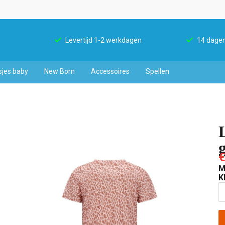
Levertijd 1-2 werkdagen
14 dagen
sjes baby
New Born
Accessoires
Spellen
€
M
K