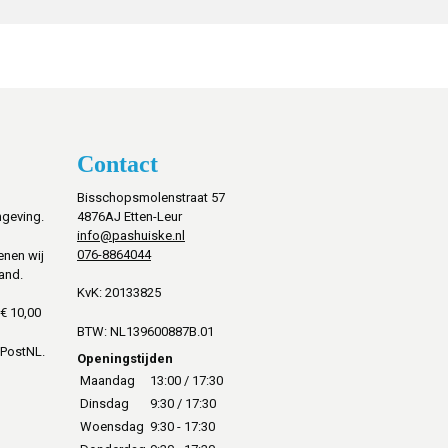
Contact
Bisschopsmolenstraat 57
mgeving.
4876AJ Etten-Leur
info@pashuiske.nl
076-8864044
enen wij
and.
KvK: 20133825
€ 10,00
BTW: NL139600887B.01
 PostNL.
Openingstijden
Maandag
13:00 / 17:30
Dinsdag
9:30 / 17:30
Woensdag
9:30 - 17:30