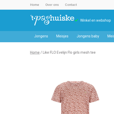
Home
Over ons
Contact
Winkel en webshop
Jongens
Meisjes
Jongens baby
Mei
Like
Home
Like FLO Evelijn Flo girls mesh tee
FLO
Evelijn
Flo
girls
mesh