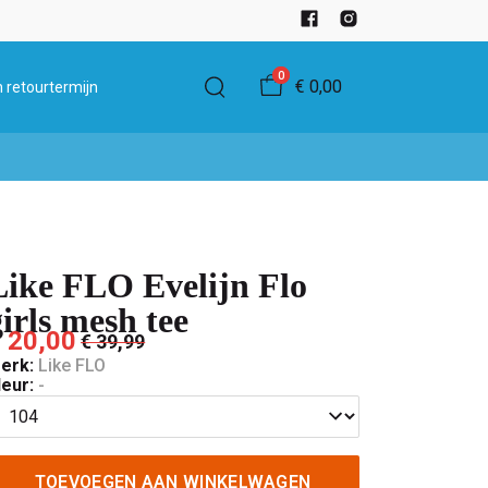
0
€ 0,00
 retourtermijn
Like FLO Evelijn Flo
girls mesh tee
 20,00
€ 39,99
erk:
Like FLO
leur:
-
TOEVOEGEN AAN WINKELWAGEN