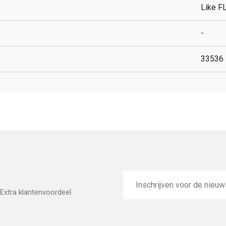
Like F
-
33536
E-
mailadres
Extra klantenvoordeel