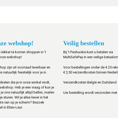
ze webshop!
Veilig bestellen
 lekker te komen shoppen in 't
Bij 't Pashuiske kunt u betalen via
onze webshop!
MultiSafePay in een veilige betaalo
shop zijn uit voorraad leverbaar en
Voor bestellingen onder de € 25 rek
s natuurlijk feestelijk voor je in.
€ 2,50 verzendkosten binnen Nederl
ikelen die je in onze winkel vindt,
Verzendkosten België en Duitsland: 
 webshop. Heb je een vraag of kun je
je ons natuurlijk altijd bellen, mailen
Uw bestelling wordt verzonden met
sturen. Wil je alles liever in het
ats van op je scherm? Bezoek
l in Etten-Leur.