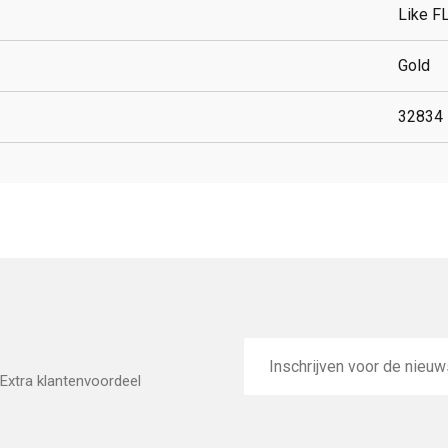
Like F
Gold
32834
E-
mailadres
Extra klantenvoordeel