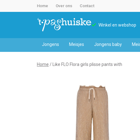
Home
Over ons
Contact
Winkel en webshop
Jongens
Meisjes
Jongens baby
Mei
Like
Home
Like FLO Flora girls plisse pants with
FLO
Flora
girls
plisse
pants