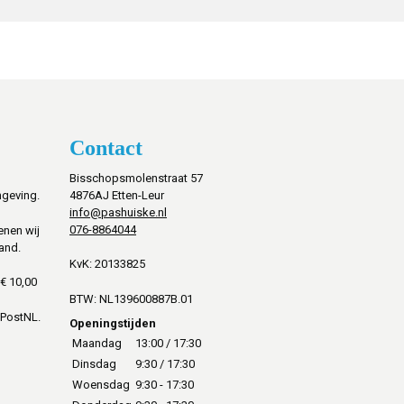
Contact
Bisschopsmolenstraat 57
mgeving.
4876AJ Etten-Leur
info@pashuiske.nl
076-8864044
enen wij
and.
KvK: 20133825
€ 10,00
BTW: NL139600887B.01
 PostNL.
Openingstijden
Maandag
13:00 / 17:30
Dinsdag
9:30 / 17:30
Woensdag
9:30 - 17:30