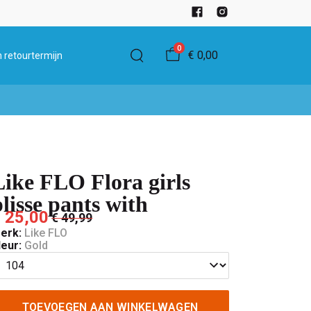
0
€ 0,00
 retourtermijn
Like FLO Flora girls
plisse pants with
 25,00
€ 49,99
erk:
Like FLO
leur:
Gold
TOEVOEGEN AAN WINKELWAGEN