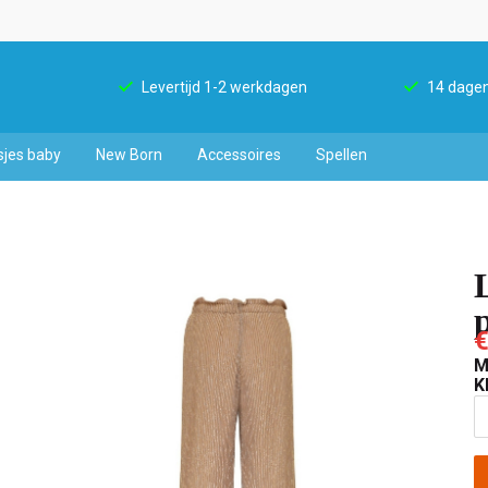
Levertijd 1-2 werkdagen
14 dagen
sjes baby
New Born
Accessoires
Spellen
€
M
K