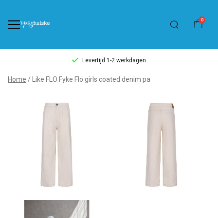
0
Levertijd 1-2 werkdagen
Like
Home
Like FLO Fyke Flo girls coated denim pa
FLO
Fyke
Flo
girls
coated
denim