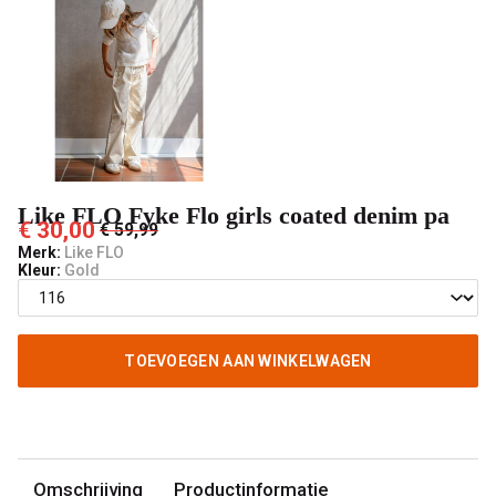
pa
-
't
Pashuiske
Like FLO Fyke Flo girls coated denim pa
€ 30,00
€ 59,99
Merk:
Like FLO
Kleur:
Gold
TOEVOEGEN AAN WINKELWAGEN
Omschrijving
Productinformatie