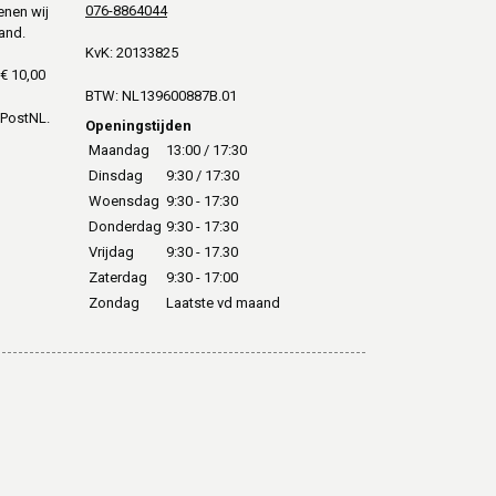
076-8864044
enen wij
and.
KvK: 20133825
€ 10,00
BTW: NL139600887B.01
 PostNL.
Openingstijden
Maandag
13:00 / 17:30
Dinsdag
9:30 / 17:30
Woensdag
9:30 - 17:30
Donderdag
9:30 - 17:30
Vrijdag
9:30 - 17.30
Zaterdag
9:30 - 17:00
Zondag
Laatste vd maand