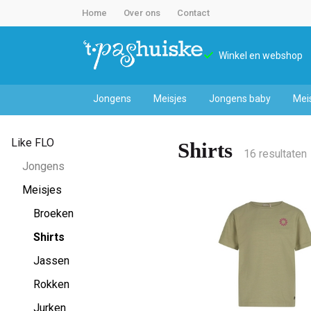
Home
Over ons
Contact
Winkel en webshop
Jongens
Meisjes
Jongens baby
Mei
Shirts
Like FLO
Shirts
-
16 resultaten
Jongens
't
Meisjes
Broeken
Pashuiske
Shirts
Jassen
Rokken
Jurken