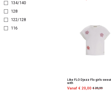
134/140
128
122/128
116
110
104
Like FLO Djezz Flo girls swea
with
Vanaf € 20,00
€ 39,99