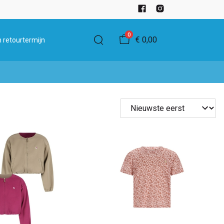
0
€ 0,00
 retourtermijn