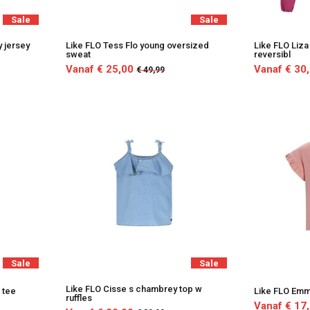
Sale
Sale
y jersey
Like FLO Tess Flo young oversized
Like FLO Liza
sweat
reversibl
Vanaf € 25,00
Vanaf € 30
€ 49,99
Sale
Sale
Like FLO Cisse s chambrey top w
h tee
Like FLO Emma
ruffles
Vanaf € 17