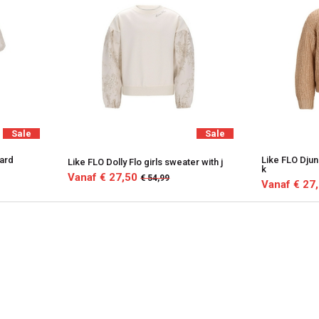
Sale
Sale
uard
Like FLO Djun
Like FLO Dolly Flo girls sweater with j
k
Vanaf € 27,50
€ 54,99
Vanaf € 27