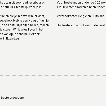
shop zijn uit voorraad leverbaar en
Voor bestellingen onder de € 25 rek
s natuurlijk feestelijk voor je in.
€ 2,50 verzendkosten binnen Nederl
ikelen die je in onze winkel vindt,
Verzendkosten België en Duitsland: 
 webshop. Heb je een vraag of kun je
je ons natuurlijk altijd bellen, mailen
Uw bestelling wordt verzonden met
sturen. Wil je alles liever in het
ats van op je scherm? Bezoek
l in Etten-Leur.
Bestelprocedure