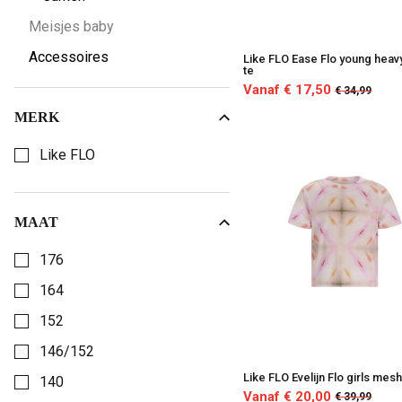
Meisjes baby
Accessoires
Like FLO Ease Flo young heav
te
Vanaf € 17,50
€ 34,99
MERK
Kies een Merk om op te filteren
Like FLO
MAAT
Kies een Maat om op te filteren
176
164
152
146/152
Like FLO Evelijn Flo girls mes
140
Vanaf € 20,00
€ 39,99