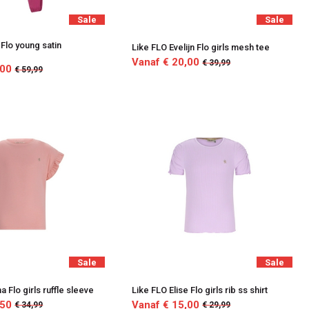
Sale
Sale
 Flo young satin
Like FLO Evelijn Flo girls mesh tee
Vanaf € 20,00
€ 39,99
,00
€ 59,99
Sale
Sale
 Flo girls ruffle sleeve
Like FLO Elise Flo girls rib ss shirt
,50
Vanaf € 15,00
€ 34,99
€ 29,99