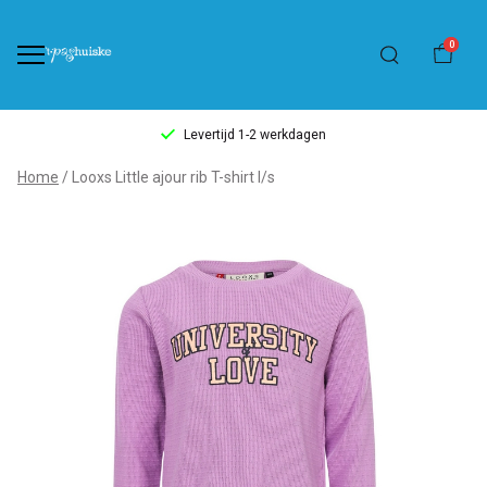
0
Levertijd 1-2 werkdagen
Looxs
Home
Looxs Little ajour rib T-shirt l/s
Little
ajour
rib
T-
shirt
l/s