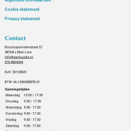
Footer
Cookie statement
Privacy statement
Contact
Bisschopsmolenstraat 57
4876AJ Etten-Leur
info@pashuiske.nl
076-8864044
KvK: 20133825
BTW: NL139600887B.01
Openingstijden
Maandag
13:00 / 17:30
Dinsdag
9:30 / 17:30
Woensdag
9:30 - 17:30
Donderdag
9:30 - 17:30
Vrijdag
9:30 - 17.30
Zaterdag
9:30 - 17:00