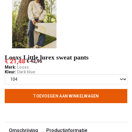
Pashuiske
Looxs Little lurex sweat pants
€ 21,48
€ 42,95
Merk:
Looxs
Kleur:
Dark blue
TOEVOEGEN AAN WINKELWAGEN
Omschrijving
Productinformatie