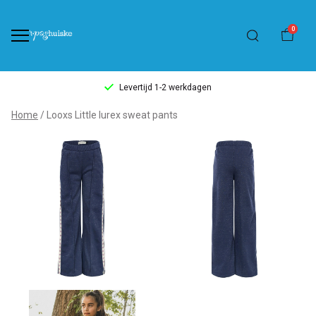
0
Levertijd 1-2 werkdagen
Looxs
Home
Looxs Little lurex sweat pants
Little
lurex
sweat
pants
-
't