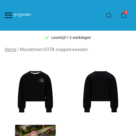
0
Levertijd 1-2 werkdagen
Moodstreet
Home
Moodstreet SOTA cropped sweater
SOTA
cropped
sweater
-
't
Pashuiske