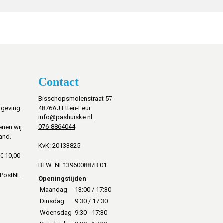
Contact
Bisschopsmolenstraat 57
mgeving.
4876AJ Etten-Leur
info@pashuiske.nl
076-8864044
enen wij
and.
KvK: 20133825
€ 10,00
BTW: NL139600887B.01
 PostNL.
Openingstijden
Maandag
13:00 / 17:30
Dinsdag
9:30 / 17:30
Woensdag
9:30 - 17:30