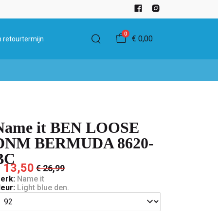
0
€ 0,00
 retourtermijn
Name it BEN LOOSE
DNM BERMUDA 8620-
BC
 13,50
€ 26,99
erk:
Name it
leur:
Light blue den.