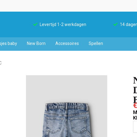
Levertijd 1-2 werkdagen
14 dagen
sjes baby
New Born
Accessoires
Spellen
C
€
M
K