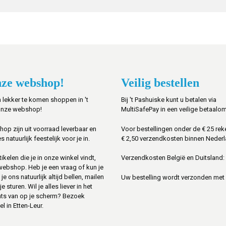
ze webshop!
Veilig bestellen
 lekker te komen shoppen in 't
Bij 't Pashuiske kunt u betalen via
onze webshop!
MultiSafePay in een veilige betaalo
shop zijn uit voorraad leverbaar en
Voor bestellingen onder de € 25 rek
s natuurlijk feestelijk voor je in.
€ 2,50 verzendkosten binnen Nederl
ikelen die je in onze winkel vindt,
Verzendkosten België en Duitsland: 
 webshop. Heb je een vraag of kun je
je ons natuurlijk altijd bellen, mailen
Uw bestelling wordt verzonden met
sturen. Wil je alles liever in het
ats van op je scherm? Bezoek
l in Etten-Leur.