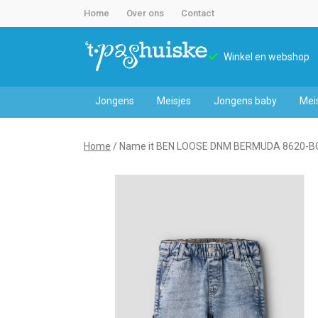
Home
Over ons
Contact
Winkel en webshop
Jongens
Meisjes
Jongens baby
Mei
Name
Home
Name it BEN LOOSE DNM BERMUDA 8620-B
it
BEN
LOOSE
DNM
BERMUDA