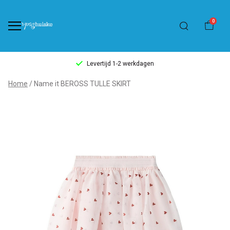
0
Levertijd 1-2 werkdagen
Name
Home
Name it BEROSS TULLE SKIRT
it
BEROSS
TULLE
SKIRT
-
't