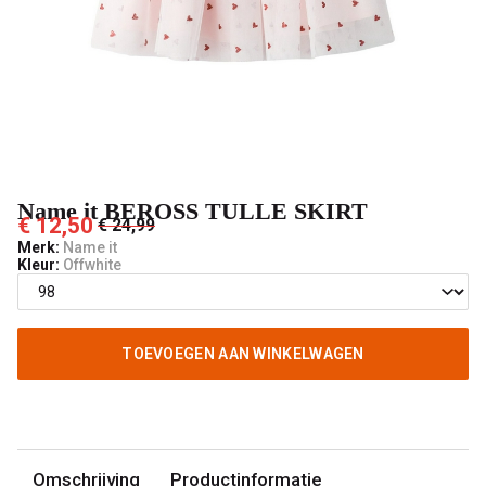
Pashuiske
Name it BEROSS TULLE SKIRT
€ 12,50
€ 24,99
Merk:
Name it
Kleur:
Offwhite
TOEVOEGEN AAN WINKELWAGEN
Omschrijving
Productinformatie