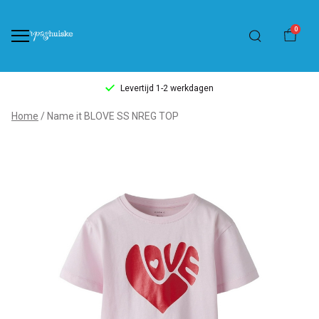
0
Levertijd 1-2 werkdagen
Name
Home
Name it BLOVE SS NREG TOP
it
BLOVE
SS
NREG
TOP
-