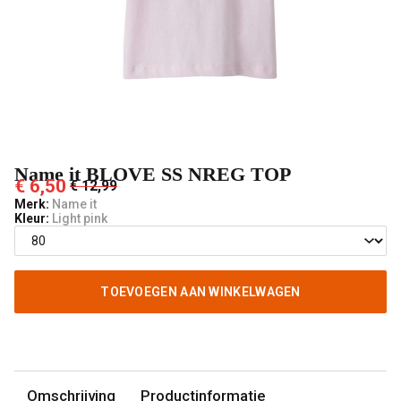
't
Pashuiske
Name it BLOVE SS NREG TOP
€ 6,50
€ 12,99
Merk:
Name it
Kleur:
Light pink
TOEVOEGEN AAN WINKELWAGEN
Omschrijving
Productinformatie