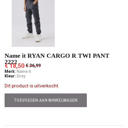
2222
-
't
Pashuiske
Name it RYAN CARGO R TWI PANT
2222
€ 18,50
€ 36,99
Merk:
Name it
Kleur:
Grey
Dit product is uitverkocht.
TOEVOEGEN AAN WINKELWAGEN