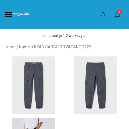
0
Levertijd 1-2 werkdagen
Name
Home
Name it RYAN CARGO R TWI PANT 2222
it
RYAN
CARGO
R
TWI
PANT