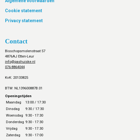
Footer
Algemene voorwaarden
Cookie statement
Privacy statement
Contact
Bisschopsmolenstraat 57
4876AJ Etten-Leur
info@pashuiske.nl
076-8864044
KvK: 20133825
BTW: NL139600887B.01
Openingstijden
Maandag
13:00 / 17:30
Dinsdag
9:30 / 17:30
Woensdag
9:30 - 17:30
Donderdag
9:30 - 17:30
Vrijdag
9:30 - 17.30
Zaterdag
9:30 - 17:00