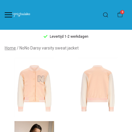
0
Levertijd 1-2 werkdagen
NoNo
Home
NoNo Darsy varsity sweat jacket
Darsy
varsity
sweat
jacket
-
't