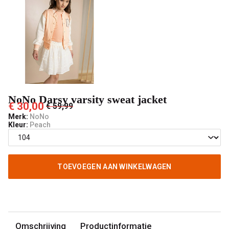
Pashuiske
NoNo Darsy varsity sweat jacket
€ 30,00
€ 59,99
Merk:
NoNo
Kleur:
Peach
TOEVOEGEN AAN WINKELWAGEN
Omschrijving
Productinformatie