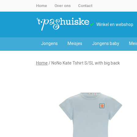
Home
Over ons
Contact
Winkel en webshop
Jongens
Meisjes
Jongens baby
Mei
NoNo
Home
NoNo Kate Tshirt S/SL with big back
Kate
Tshirt
S/SL
with
big