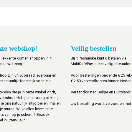
ze webshop!
Veilig bestellen
 lekker te komen shoppen in 't
Bij 't Pashuiske kunt u betalen via
onze webshop!
MultiSafePay in een veilige betaalo
shop zijn uit voorraad leverbaar en
Voor bestellingen onder de € 25 rek
s natuurlijk feestelijk voor je in.
€ 2,50 verzendkosten binnen Nederl
ikelen die je in onze winkel vindt,
Verzendkosten België en Duitsland: 
 webshop. Heb je een vraag of kun je
je ons natuurlijk altijd bellen, mailen
Uw bestelling wordt verzonden met
sturen. Wil je alles liever in het
ats van op je scherm? Bezoek
l in Etten-Leur.