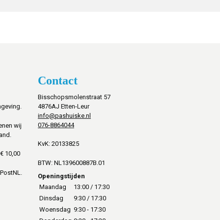
Contact
Bisschopsmolenstraat 57
mgeving.
4876AJ Etten-Leur
info@pashuiske.nl
076-8864044
enen wij
and.
KvK: 20133825
€ 10,00
BTW: NL139600887B.01
 PostNL.
Openingstijden
Maandag
13:00 / 17:30
Dinsdag
9:30 / 17:30
Woensdag
9:30 - 17:30