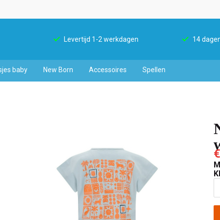
Levertijd 1-2 werkdagen
14 dagen
sjes baby
New Born
Accessoires
Spellen
€
M
K