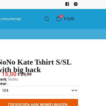
0
€ 0,00
 retourtermijn
NoNo Kate Tshirt S/SL
with big back
 15,00
€ 29,99
erk:
NoNo
leur:
-
TOEVOEGEN AAN WINKELWAGEN