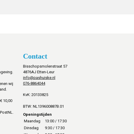
Contact
Bisschopsmolenstraat 57
mgeving.
4876AJ Etten-Leur
info@pashuiske.nl
076-8864044
enen wij
and.
KvK: 20133825
€ 10,00
BTW: NL139600887B.01
 PostNL.
Openingstijden
Maandag
13:00 / 17:30
Dinsdag
9:30 / 17:30