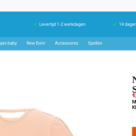
Levertijd 1-2 werkdagen
14 dagen
sjes baby
New Born
Accessoires
Spellen
€
M
K