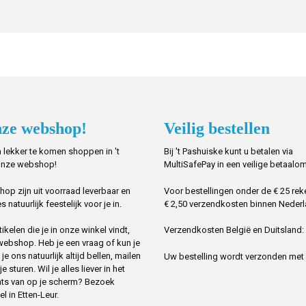
ze webshop!
Veilig bestellen
 lekker te komen shoppen in 't
Bij 't Pashuiske kunt u betalen via
onze webshop!
MultiSafePay in een veilige betaalo
shop zijn uit voorraad leverbaar en
Voor bestellingen onder de € 25 rek
s natuurlijk feestelijk voor je in.
€ 2,50 verzendkosten binnen Nederl
ikelen die je in onze winkel vindt,
Verzendkosten België en Duitsland: 
 webshop. Heb je een vraag of kun je
je ons natuurlijk altijd bellen, mailen
Uw bestelling wordt verzonden met
sturen. Wil je alles liever in het
ats van op je scherm? Bezoek
l in Etten-Leur.