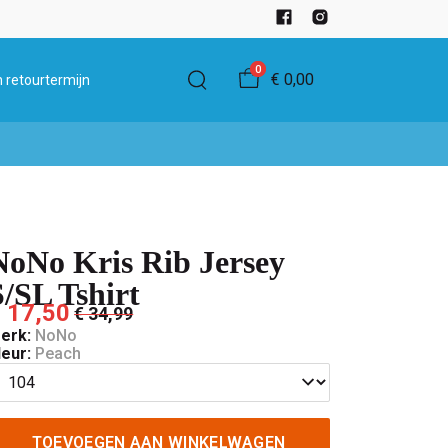
0
€ 0,00
 retourtermijn
NoNo Kris Rib Jersey
S/SL Tshirt
 17,50
€ 34,99
erk:
NoNo
leur:
Peach
TOEVOEGEN AAN WINKELWAGEN