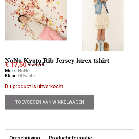
't
Pashuiske
NoNo Kyoto Rib Jersey lurex tshirt
€ 17,50
€ 34,99
Merk:
NoNo
Kleur:
Offwhite
Dit product is uitverkocht.
TOEVOEGEN AAN WINKELWAGEN
Omschrijving
Productinformatie