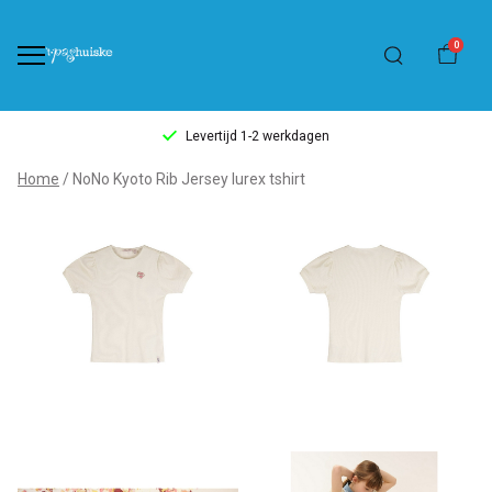
0
Levertijd 1-2 werkdagen
NoNo
Home
NoNo Kyoto Rib Jersey lurex tshirt
Kyoto
Rib
Jersey
lurex
tshirt
-