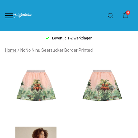
0
Levertijd 1-2 werkdagen
NoNo
Home
NoNo Ninu Seersucker Border Printed
Ninu
Seersucker
Border
Printed
-
't