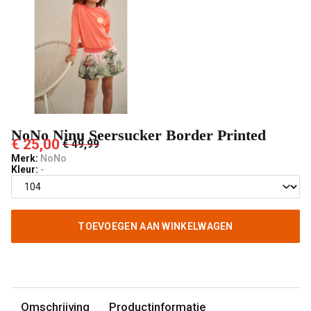
Pashuiske
NoNo Ninu Seersucker Border Printed
€ 25,00
€ 49,99
Merk:
NoNo
Kleur:
-
TOEVOEGEN AAN WINKELWAGEN
Omschrijving
Productinformatie