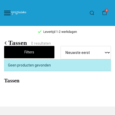
0
Levertijd 1-2 werkdagen
Tassen
Tassen
0 resultaten
-
Filters
't
Geen producten gevonden
Pashuiske
Tassen