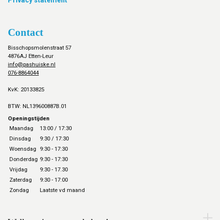
Privacy statement
Contact
Bisschopsmolenstraat 57
4876AJ Etten-Leur
info@pashuiske.nl
076-8864044
KvK: 20133825
BTW: NL139600887B.01
Openingstijden
Maandag
13:00 / 17:30
Dinsdag
9:30 / 17:30
Woensdag
9:30 - 17:30
Donderdag
9:30 - 17:30
Vrijdag
9:30 - 17.30
Zaterdag
9:30 - 17:00
Zondag
Laatste vd maand