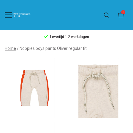
0
Levertijd 1-2 werkdagen
Noppies
Home
Noppies boys pants Oliver regular fit
boys
pants
Oliver
regular
fit
-