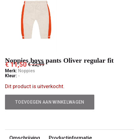
't
Pashuiske
Noppies boys pants Oliver regular fit
€ 11,50
€ 22,99
Merk:
Noppies
Kleur:
-
Dit product is uitverkocht.
TOEVOEGEN AAN WINKELWAGEN
Omschrijving
Productinformatie