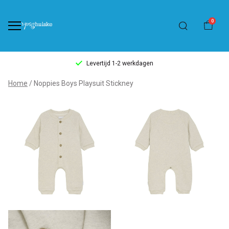
0
Levertijd 1-2 werkdagen
Noppies
Home
Noppies Boys Playsuit Stickney
Boys
Playsuit
Stickney
-
't
Pashuiske