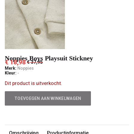
Noppies Boys Playsuit Stickney
€ 18,98
€ 37,95
Merk:
Noppies
Kleur:
-
Dit product is uitverkocht.
TOEVOEGEN AAN WINKELWAGEN
Omschrijving
Productinformatie