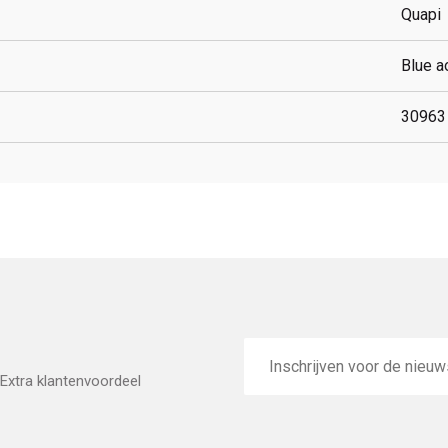
Quapi
Blue a
30963
E-
mailadres
Extra klantenvoordeel