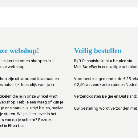
ze webshop!
Veilig bestellen
 lekker te komen shoppen in 't
Bij 't Pashuiske kunt u betalen via
onze webshop!
MultiSafePay in een veilige betaalo
shop zijn uit voorraad leverbaar en
Voor bestellingen onder de € 25 rek
s natuurlijk feestelijk voor je in.
€ 2,50 verzendkosten binnen Nederl
ikelen die je in onze winkel vindt,
Verzendkosten België en Duitsland: 
 webshop. Heb je een vraag of kun je
je ons natuurlijk altijd bellen, mailen
Uw bestelling wordt verzonden met
sturen. Wil je alles liever in het
ats van op je scherm? Bezoek
l in Etten-Leur.