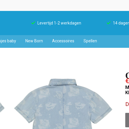
Levertijd 1-2 werkdagen
14 dagen
sjes baby
New Born
Accessoires
Spellen
€
M
K
D