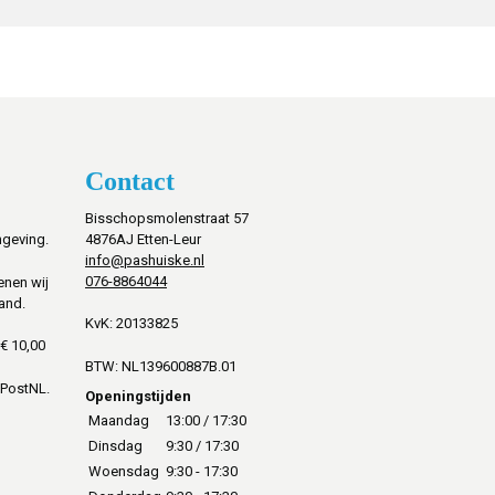
Contact
Bisschopsmolenstraat 57
mgeving.
4876AJ Etten-Leur
info@pashuiske.nl
076-8864044
enen wij
and.
KvK: 20133825
€ 10,00
BTW: NL139600887B.01
 PostNL.
Openingstijden
Maandag
13:00 / 17:30
Dinsdag
9:30 / 17:30
Woensdag
9:30 - 17:30