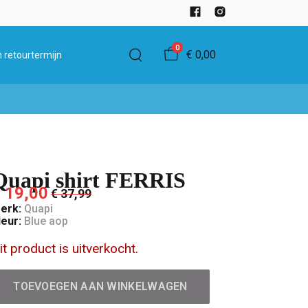
0
€ 0,00
 retourtermijn
Quapi shirt FERRIS
 19,00
€ 37,99
erk:
Quapi
leur:
Blue aop
it product is uitverkocht.
TOEVOEGEN AAN WINKELWAGEN