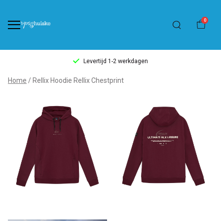
0
Levertijd 1-2 werkdagen
Rellix
Home
Rellix Hoodie Rellix Chestprint
Hoodie
Rellix
Chestprint
-
't
Pashuiske