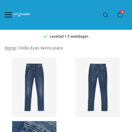
0
Levertijd 1-2 werkdagen
Rellix
Home
Rellix Xyan skinny jeans
Xyan
skinny
jeans
-
't
Pashuiske