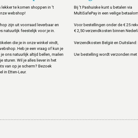
 lekker te komen shoppen in 't
Bij 't Pashuiske kunt u betalen via
onze webshop!
MultiSafePay in een veilige betaalo
shop zijn uit voorraad leverbaar en
Voor bestellingen onder de € 25 rek
s natuurlijk feestelijk voor je in.
€ 2,50 verzendkosten binnen Nederl
ikelen die je in onze winkel vindt,
Verzendkosten België en Duitsland: 
 webshop. Heb je een vraag of kun je
je ons natuurlijk altijd bellen, mailen
Uw bestelling wordt verzonden met
sturen. Wil je alles liever in het
ats van op je scherm? Bezoek
l in Etten-Leur.