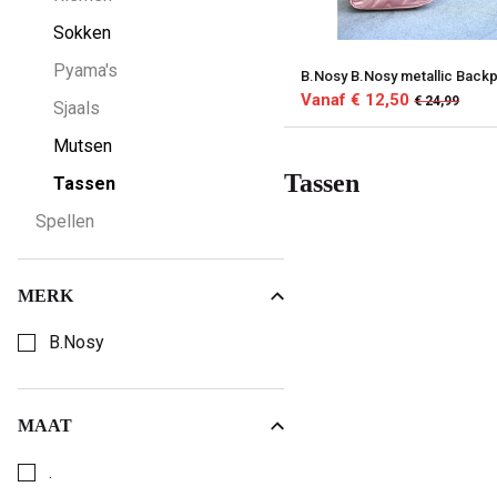
Sokken
Pyama's
B.Nosy B.Nosy metallic Back
Vanaf € 12,50
€ 24,99
Sjaals
Mutsen
Tassen
Tassen
Spellen
MERK
Kies een Merk om op te filteren
B.Nosy
MAAT
Kies een Maat om op te filteren
.