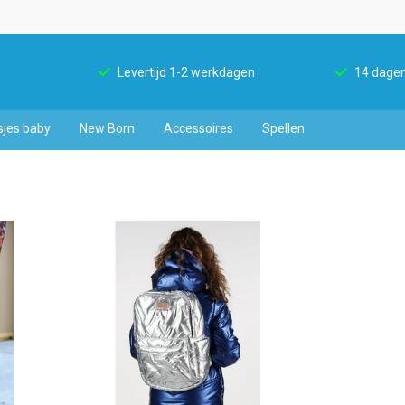
Levertijd 1-2 werkdagen
14 dagen
sjes baby
New Born
Accessoires
Spellen