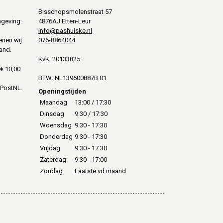
Bisschopsmolenstraat 57
mgeving.
4876AJ Etten-Leur
info@pashuiske.nl
076-8864044
enen wij
and.
KvK: 20133825
€ 10,00
BTW: NL139600887B.01
 PostNL.
Openingstijden
Maandag
13:00 / 17:30
Dinsdag
9:30 / 17:30
Woensdag
9:30 - 17:30
Donderdag
9:30 - 17:30
Vrijdag
9:30 - 17.30
Zaterdag
9:30 - 17:00
Zondag
Laatste vd maand