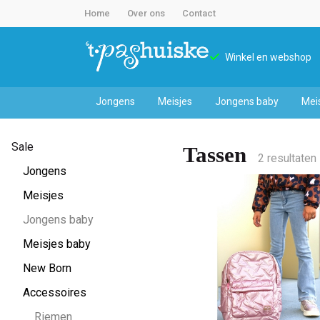
Home
Over ons
Contact
Winkel en webshop
Jongens
Meisjes
Jongens baby
Mei
Tassen
Sale
Tassen
-
2 resultaten
Jongens
't
Meisjes
Jongens baby
Pashuiske
Meisjes baby
New Born
Accessoires
Riemen