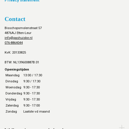
Privacy statement
Contact
Bisschopsmolenstraat 57
4876AJ Etten-Leur
info@pashuiske.nl
076-8864044
KvK: 20133825
BTW: NL139600887B.01
Openingstijden
Maandag
13:00 / 17:30
Dinsdag
9:30 / 17:30
Woensdag
9:30 - 17:30
Donderdag
9:30 - 17:30
Vrijdag
9:30 - 17.30
Zaterdag
9:30 - 17:00
Zondag
Laatste vd maand