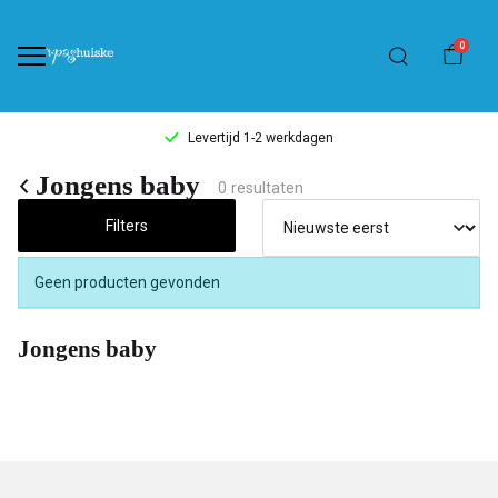
0
Levertijd 1-2 werkdagen
Jongens
Jongens baby
0 resultaten
baby
Filters
-
Geen producten gevonden
't
Jongens baby
Pashuiske