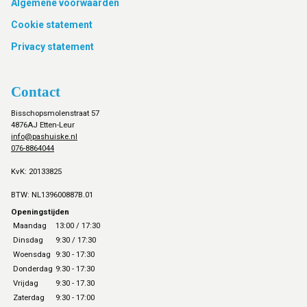
Footer
Algemene voorwaarden
Cookie statement
Privacy statement
Contact
Bisschopsmolenstraat 57
4876AJ Etten-Leur
info@pashuiske.nl
076-8864044
KvK: 20133825
BTW: NL139600887B.01
Openingstijden
Maandag
13:00 / 17:30
Dinsdag
9:30 / 17:30
Woensdag
9:30 - 17:30
Donderdag
9:30 - 17:30
Vrijdag
9:30 - 17.30
Zaterdag
9:30 - 17:00