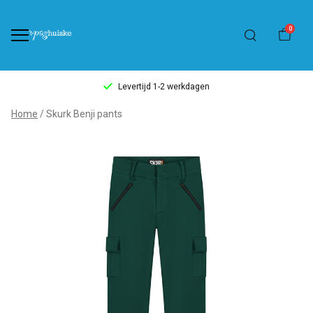
0
Levertijd 1-2 werkdagen
Skurk
Home
Skurk Benji pants
Benji
pants
-
't
Pashuiske