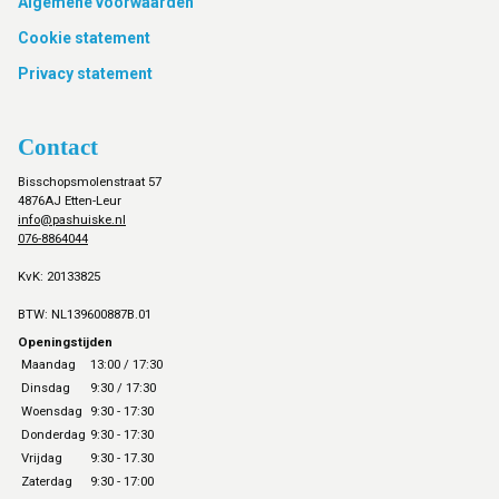
Footer
Algemene voorwaarden
Cookie statement
Privacy statement
Contact
Bisschopsmolenstraat 57
4876AJ Etten-Leur
info@pashuiske.nl
076-8864044
KvK: 20133825
BTW: NL139600887B.01
Openingstijden
Maandag
13:00 / 17:30
Dinsdag
9:30 / 17:30
Woensdag
9:30 - 17:30
Donderdag
9:30 - 17:30
Vrijdag
9:30 - 17.30
Zaterdag
9:30 - 17:00