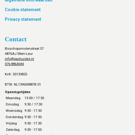
Footer
Cookie statement
Privacy statement
Contact
Bisschopsmolenstraat 57
4876AJ Etten-Leur
info@pashuiske.nl
076-8864044
KvK: 20133825
BTW: NL139600887B.01
Openingstijden
Maandag
13:00 / 17:30
Dinsdag
9:30 / 17:30
Woensdag
9:30 - 17:30
Donderdag
9:30 - 17:30
Vrijdag
9:30 - 17.30
Zaterdag
9:30 - 17:00