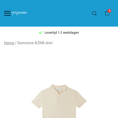
0
Levertijd 1-2 werkdagen
Someone
Home
Someone AZRA shirt
AZRA
shirt
-
't
Pashuiske