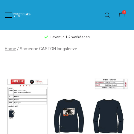
0
Levertijd 1-2 werkdagen
Someone
Home
Someone GASTON longsleeve
GASTON
longsleeve
-
't
Pashuiske