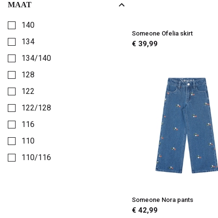
MAAT
Kies een Maat om op te filteren
140
Someone Ofelia skirt
134
€ 39,99
134/140
128
122
122/128
116
110
110/116
104
98
Someone Nora pants
98/104
€ 42,99