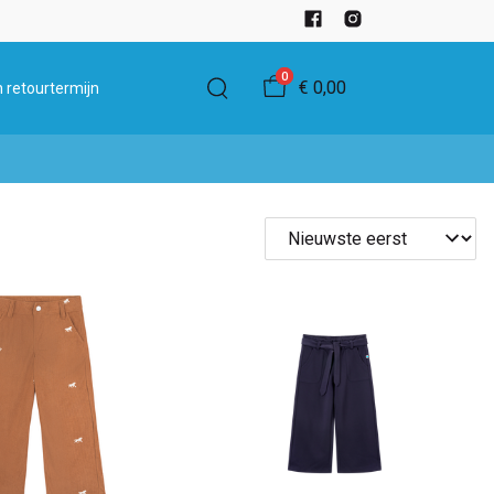
0
€ 0,00
 retourtermijn