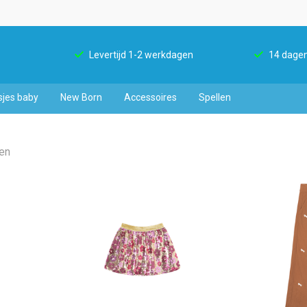
Levertijd 1-2 werkdagen
14 dagen
sjes baby
New Born
Accessoires
Spellen
ten