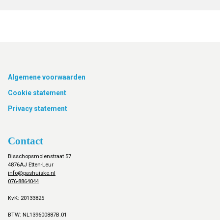
Footer
Algemene voorwaarden
Cookie statement
Privacy statement
Contact
Bisschopsmolenstraat 57
4876AJ Etten-Leur
info@pashuiske.nl
076-8864044
KvK: 20133825
BTW: NL139600887B.01