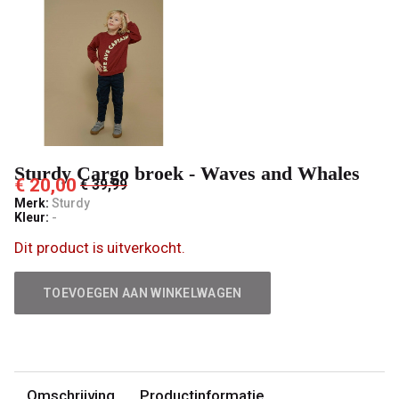
-
't
Pashuiske
Sturdy Cargo broek - Waves and Whales
€ 20,00
€ 39,99
Merk:
Sturdy
Kleur:
-
Dit product is uitverkocht.
TOEVOEGEN AAN WINKELWAGEN
Omschrijving
Productinformatie