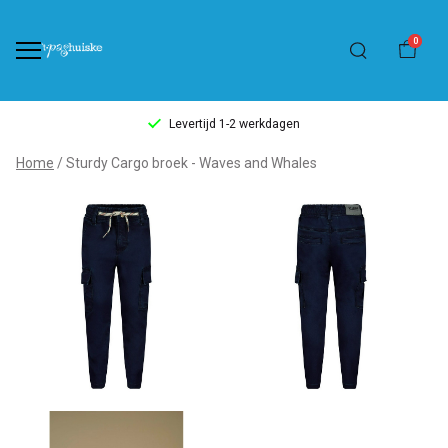
0
Levertijd 1-2 werkdagen
Sturdy
Home
Sturdy Cargo broek - Waves and Whales
Cargo
broek
-
Waves
and
Whales